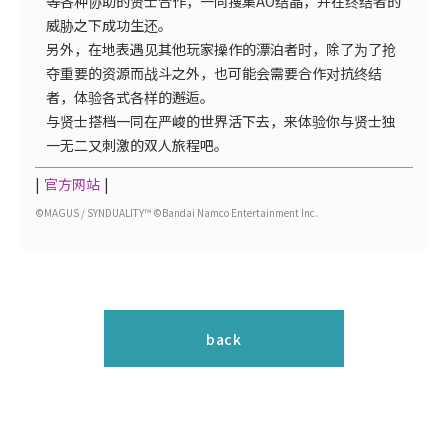
等各种协助的贤士合作，一同搜集AO结晶，并在终结者的
威胁之下成功生还。
另外，在地表遇见其他玩家操作的漂泊者时，除了为了抢
夺重要的资源而战斗之外，也可能会需要合作对抗终结
者，体验各式各样的邂逅。
与贤士搭档一同在严峻的世界活下去，来体验你与贤士独
一无二又刺激的双人旅程吧。
官方网站
©MAGUS / SYNDUALITY™ ©Bandai Namco Entertainment Inc.
back