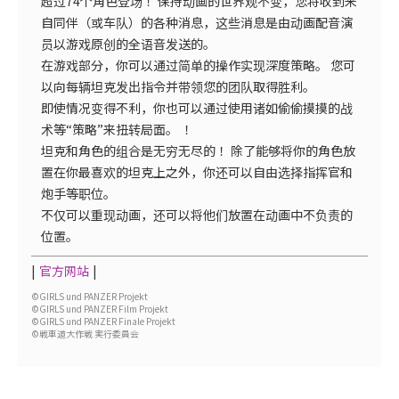
超过74个角色登场！ 保持动画的世界观不变，您将收到来
自同伴（或车队）的各种消息，这些消息是由动画配音演
员以游戏原创的全语音发送的。
在游戏部分，你可以通过简单的操作实现深度策略。 您可
以向每辆坦克发出指令并带领您的团队取得胜利。
即使情况变得不利，你也可以通过使用诸如偷偷摸摸的战
术等“策略”来扭转局面。 ！
坦克和角色的组合是无穷无尽的！ 除了能够将你的角色放
置在你最喜欢的坦克上之外，你还可以自由选择指挥官和
炮手等职位。
不仅可以重现动画，还可以将他们放置在动画中不负责的
位置。
官方网站
©GIRLS und PANZER Projekt
©GIRLS und PANZER Film Projekt
©GIRLS und PANZER Finale Projekt
©戦車道大作戦 実行委員会