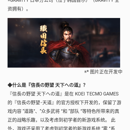
※GRAVITY 日本分公司（位于韩国首尔）（GRAVITY 全
资拥有）。
※* 图片正在开发中
◆什么是『信長の野望 天下への道』？
『信長の野望 天下への道』是在 KOEI TECMO GAMES
的『信長の野望･天道』的官方授权下开发的，保留了游
戏内容 “道路”、“众多武将 ”和 “部队 ”等特色所带来的真
正的战略乐趣，以及考虑到初学者的新游戏系统。 此
外，游戏还采用了考虑到初学者的新游戏系统 “雾 ”系