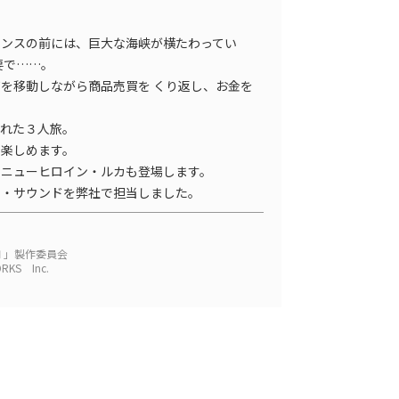
レンスの前には、巨大な海峡が横たわってい
要で……。
を移動しながら商品売買を くり返し、お金を
連れた３人旅。
も楽しめます。
のニューヒロイン・ルカも登場します。
ト・サウンドを弊社で担当しました。
Ⅱ」製作委員会
KS Inc.