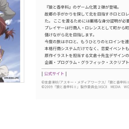
『狼と香辛料』のゲーム化第２弾が登場。
故郷の手がかりを探して北を目指すホロとロ
た。 ここを渡るためには厳格な身分証明が必
プレイヤーは行商人・ロレンスとして町から町
儲けながら北を目指します。
今度の旅はホロと、もうひとりのヒロインを
本格行商システムだけでなく、恋愛イベント
原作イラストを担当する文倉十先生デザイン
企画・プログラム・グラフィック・スクリプ
公式サイト
©支倉凍砂/アスキー・メディアワークス/「狼と香辛料
©2009「狼と香辛料Ⅱ」製作委員会/ASCII MEDIA WOR