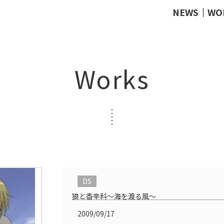
NEWS
WO
Works
DS
狼と香辛料～海を渡る風～
2009/09/17